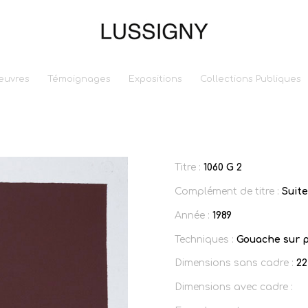
euvres
Témoignages
Expositions
Collections Publiques
Titre :
1060 G 2
Complément de titre :
Suit
Année :
1989
Techniques :
Gouache sur p
Dimensions sans cadre :
22
Dimensions avec cadre :