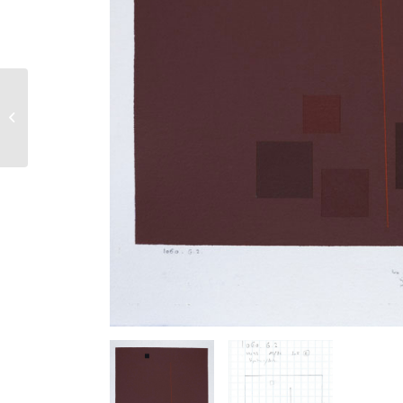
1063 G 1 – Suite Brun
Vert Rouge Foncé –
1989