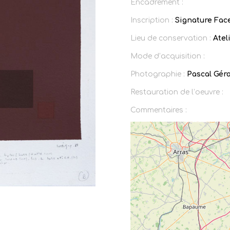
Encadrement :
Inscription :
Signature Face
Lieu de conservation :
Ateli
Mode d’acquisition :
Photographie :
Pascal Gér
Restauration de l’oeuvre :
Commentaires :