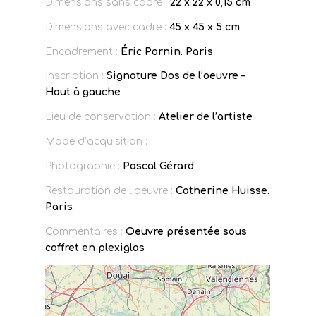
Dimensions sans cadre :
22 x 22 x 0,15 cm
Dimensions avec cadre :
45 x 45 x 5 cm
Encadrement :
Éric Pornin. Paris
Inscription :
Signature Dos de l’oeuvre –
Haut à gauche
Lieu de conservation :
Atelier de l’artiste
Mode d’acquisition :
Photographie :
Pascal Gérard
Restauration de l’oeuvre :
Catherine Huisse.
Paris
Commentaires :
Oeuvre présentée sous
coffret en plexiglas