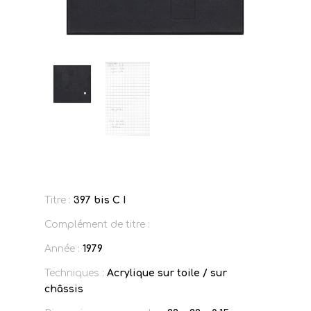
Titre :
397 bis C I
Complément de titre :
Année :
1979
Techniques :
Acrylique sur toile / sur
châssis