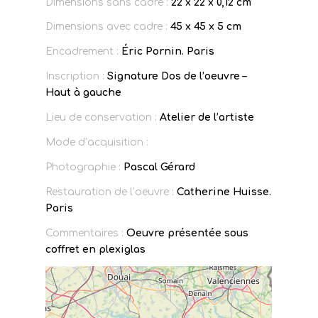
Dimensions sans cadre :
22 x 22 x 0,12 cm
Dimensions avec cadre :
45 x 45 x 5 cm
Encadrement :
Éric Pornin. Paris
Inscription :
Signature Dos de l’oeuvre –
Haut à gauche
Lieu de conservation :
Atelier de l’artiste
Mode d’acquisition :
Photographie :
Pascal Gérard
Restauration de l’oeuvre :
Catherine Huisse.
Paris
Commentaires :
Oeuvre présentée sous
coffret en plexiglas