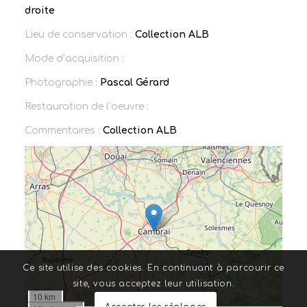
droite
Lieu de conservation :
Collection ALB
Mode d’acquisition :
Photographie :
Pascal Gérard
Restauration de l’oeuvre :
Commentaires :
Collection ALB
Ce site utilise des cookies. En continuant à parcourir ce
site, vous acceptez leur utilisation.
10 km
Accepter les réglages