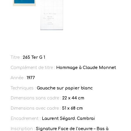
Titre :
265 Ter G 1
Complément de titre :
Hommage à Claude Monnet
Année :
1977
Techniques :
Gouache sur papier blanc
Dimensions sans cadre :
22 x 44 cm
Dimensions avec cadre :
51 x 68 cm
Encadrement :
Laurent Ségard. Cambrai
Inscription :
Signature Face de l’oeuvre – Bas à