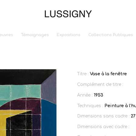
euvres
Témoignages
Expositions
Collections Publiques
Titre :
Vase à la fenêtre
Complément de titre :
Année :
1953
Techniques :
Peinture à l’h
Dimensions sans cadre :
27
Dimensions avec cadre :