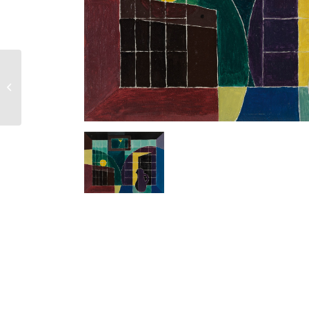
Vase à la fenêtre –
1953