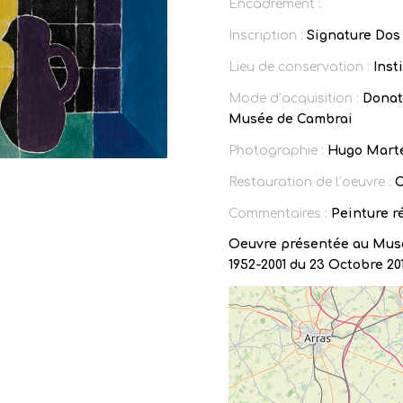
Encadrement :
Inscription :
Signature Dos 
Lieu de conservation :
Inst
Mode d’acquisition :
Donati
Musée de Cambrai
Photographie :
Hugo Mart
Restauration de l’oeuvre :
C
Commentaires :
Peinture r
Oeuvre présentée au Musé
1952-2001 du 23 Octobre 201