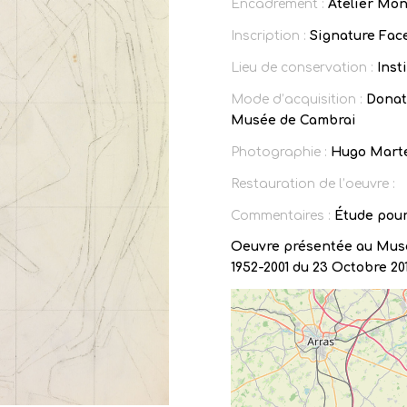
Encadrement :
Atelier Mon
Inscription :
Signature Face
Lieu de conservation :
Inst
Mode d’acquisition :
Donati
Musée de Cambrai
Photographie :
Hugo Mart
Restauration de l’oeuvre :
Commentaires :
Étude pou
Oeuvre présentée au Musé
1952-2001 du 23 Octobre 201