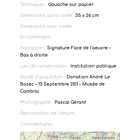
Techniques :
Gouache sur papier
Dimensions sans cadre :
35 x 26 cm
Dimensions avec cadre :
Encadrement :
Inscription :
Signature Face de l’oeuvre –
Bas à droite
Lieu de conservation :
Institution publique
Mode d’acquisition :
Donation André Le
Bozec – 13 Septembre 2011 – Musée de
Cambrai
Photographie :
Pascal Gérard
Restauration de l’oeuvre :
Commentaires :