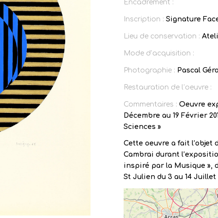
Encadrement :
Inscription :
Signature Face
Lieu de conservation :
Ateli
Mode d’acquisition :
Photographie :
Pascal Gér
Restauration de l’oeuvre :
Commentaires :
Oeuvre exp
Décembre au 19 Février 201
Sciences »
Cette oeuvre a fait l’objet
Cambrai durant l’expositi
inspiré par la Musique », 
St Julien du 3 au 14 Juillet 