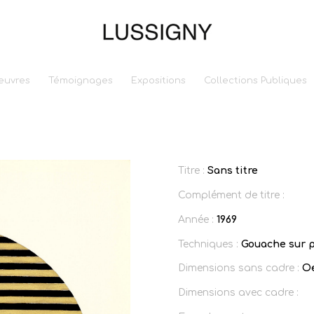
euvres
Témoignages
Expositions
Collections Publiques
Titre :
Sans titre
Complément de titre :
Année :
1969
Techniques :
Gouache sur p
Dimensions sans cadre :
Oe
Dimensions avec cadre :