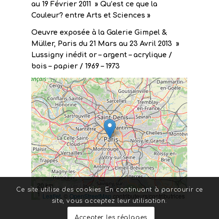
au 19 Février 2011 » Qu’est ce que la
Couleur? entre Arts et Sciences »
Oeuvre exposée à la Galerie Gimpel &
Müller, Paris du 21 Mars au 23 Avril 2013 »
Lussigny inédit or – argent – acrylique /
bois – papier / 1969 – 1973
20 km
Ce site utilise des cookies. En continuant à parcourir ce
10 mi
Leaflet
, ©
OpenStreetMap
contributeurs/contributrices
site, vous acceptez leur utilisation.
Accepter les réglages