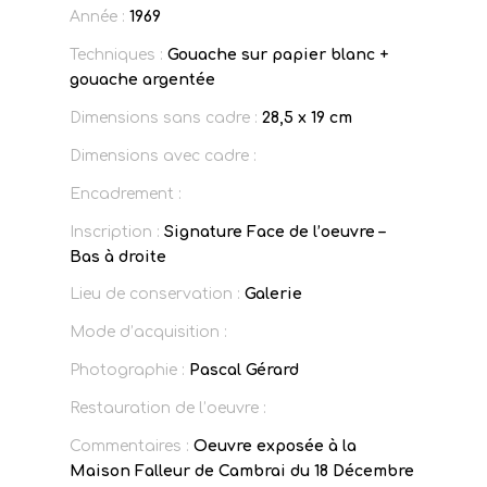
Année :
1969
Techniques :
Gouache sur papier blanc +
gouache argentée
Dimensions sans cadre :
28,5 x 19 cm
Dimensions avec cadre :
Encadrement :
Inscription :
Signature Face de l’oeuvre –
Bas à droite
Lieu de conservation :
Galerie
Mode d’acquisition :
Photographie :
Pascal Gérard
Restauration de l’oeuvre :
Commentaires :
Oeuvre exposée à la
Maison Falleur de Cambrai du 18 Décembre