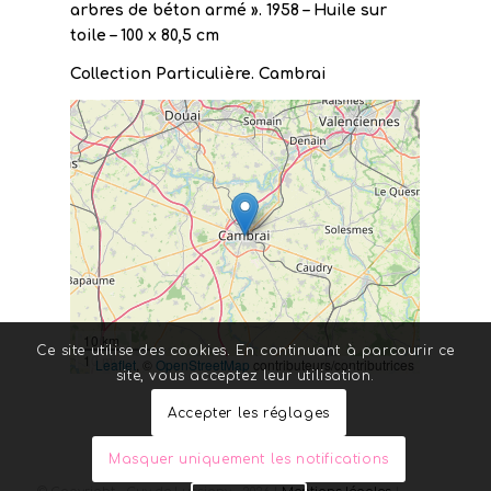
arbres de béton armé ». 1958 – Huile sur
toile – 100 x 80,5 cm
Collection Particulière. Cambrai
10 km
Ce site utilise des cookies. En continuant à parcourir ce
10 mi
Leaflet
, ©
OpenStreetMap
contributeurs/contributrices
site, vous acceptez leur utilisation.
Accepter les réglages
Masquer uniquement les notifications