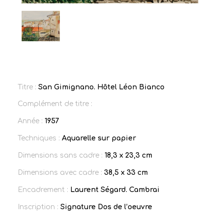
Titre :
San Gimignano. Hôtel Léon Bianco
Complément de titre :
Année :
1957
Techniques :
Aquarelle sur papier
Dimensions sans cadre :
18,3 x 23,3 cm
Dimensions avec cadre :
38,5 x 33 cm
Encadrement :
Laurent Ségard. Cambrai
Inscription :
Signature Dos de l’oeuvre