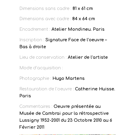
Dimensions sans cadre :
81 x 61 cm
Dimensions avec cadre :
84 x 64 cm
Encadrement :
Atelier Mondineu. Paris
Inscription :
Signature Face de l’oeuvre –
Bas à droite
Lieu de conservation :
Atelier de l’artiste
Mode d’acquisition :
Photographie :
Hugo Martens
Restauration de l’oeuvre :
Catherine Huisse.
Paris
Commentaires :
Oeuvre présentée au
Musée de Cambrai pour la rétrospective
Lussigny 1952-2001 du 23 Octobre 2010 au 6
Février 2011