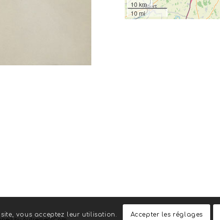
10 km
10 mi
site, vous acceptez leur utilisation.
Accepter les réglages
gned by AutrementCom