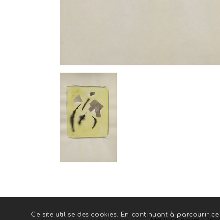
Ce site utilise des cookies. En continuant à parcourir ce 
© Copyright - Guy de Lussigny - 2026 |
Mentions légales
|
Desi