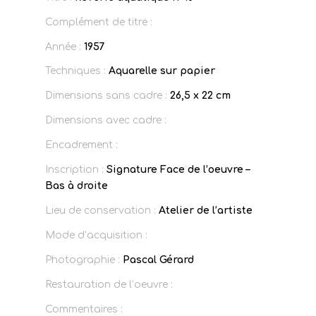
Complément de titre :
Année :
1957
Techniques :
Aquarelle sur papier
Dimensions sans cadre :
26,5 x 22 cm
Dimensions avec cadre :
Encadrement :
Inscription :
Signature Face de l’oeuvre –
Bas à droite
Lieu de conservation :
Atelier de l’artiste
Mode d’acquisition :
Photographie :
Pascal Gérard
Restauration de l’oeuvre :
Commentaires :