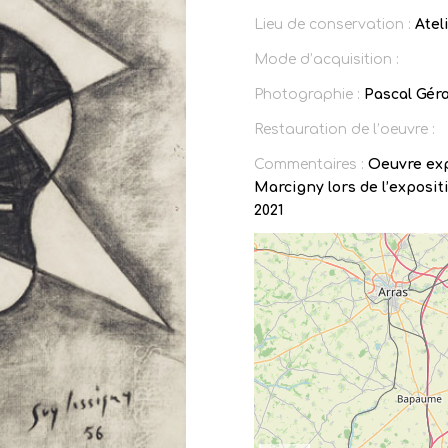
Lieu de conservation :
Atel
Mode d’acquisition :
Photographie :
Pascal Gér
Restauration de l’oeuvre :
Commentaires :
Oeuvre exp
Marcigny lors de l’exposit
2021