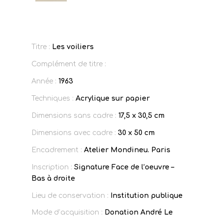
Titre :
Les voiliers
Complément de titre :
Année :
1963
Techniques :
Acrylique sur papier
Dimensions sans cadre :
17,5 x 30,5 cm
Dimensions avec cadre :
30 x 50 cm
Encadrement :
Atelier Mondineu. Paris
Inscription :
Signature Face de l’oeuvre –
Bas à droite
Lieu de conservation :
Institution publique
Mode d’acquisition :
Donation André Le