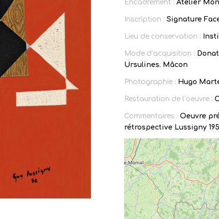
Encadrement :
Atelier Mon
Inscription :
Signature Face
Lieu de conservation :
Inst
Mode d’acquisition :
Donat
Ursulines. Mâcon
Photographie :
Hugo Mart
Restauration de l’oeuvre :
C
Commentaires :
Oeuvre pr
rétrospective Lussigny 195