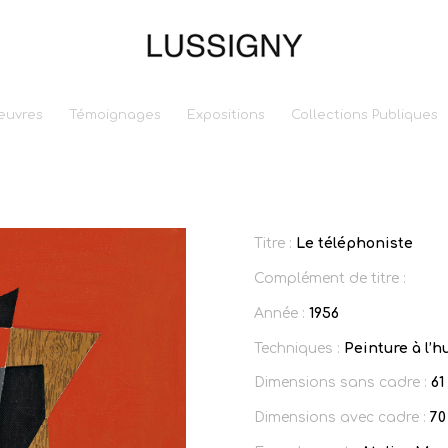
euvres
Témoignages
Expositions
Collections Publiques
Titre :
Le téléphoniste
Complément de titre :
Année :
1956
Techniques :
Peinture à l’hu
Dimensions sans cadre :
61
Dimensions avec cadre :
70