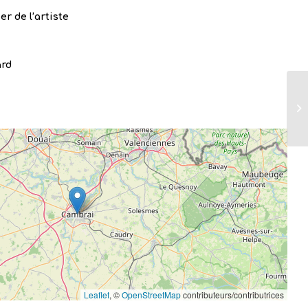
ier de l’artiste
ard
Leaflet
, ©
OpenStreetMap
contributeurs/contributrices