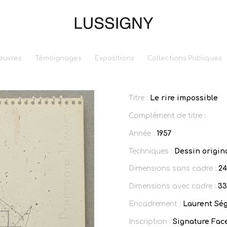
euvres
Témoignages
Expositions
Collections Publiques
Titre :
Le rire impossible
Complément de titre :
Année :
1957
Techniques :
Dessin origina
Dimensions sans cadre :
24
Dimensions avec cadre :
33
Encadrement :
Laurent Sé
Inscription :
Signature Face