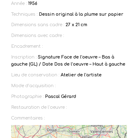
Année :
1956
Techniques :
Dessin original à la plume sur papier
Dimensions sans cadre :
27 x 21 cm
Dimensions avec cadre :
Encadrement :
Inscription :
Signature Face de l’oeuvre – Bas à
gauche (GL) / Date Dos de l’oeuvre – Haut à gauche
Lieu de conservation :
Atelier de l’artiste
Mode d’acquisition :
Photographie :
Pascal Gérard
Restauration de l’oeuvre :
Commentaires :