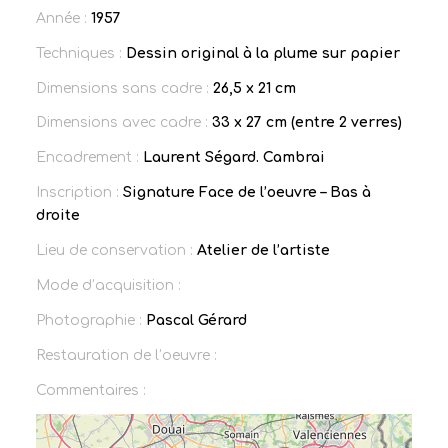
Année :
1957
Techniques :
Dessin original à la plume sur papier
Dimensions sans cadre :
26,5 x 21 cm
Dimensions avec cadre :
33 x 27 cm (entre 2 verres)
Encadrement :
Laurent Ségard. Cambrai
Inscription :
Signature Face de l’oeuvre – Bas à
droite
Lieu de conservation :
Atelier de l’artiste
Mode d’acquisition :
Photographie :
Pascal Gérard
Restauration de l’oeuvre :
Commentaires :