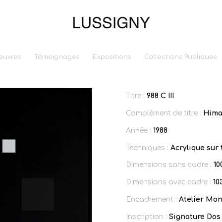
euvres
Témoignages
Expositions
Collections Publiques
Titre :
988 C III
Complément de titre :
Hima
Année :
1988
Techniques :
Acrylique sur 
Dimensions sans cadre :
10
Dimensions avec cadre :
10
Encadrement :
Atelier Mon
Inscription :
Signature Dos 