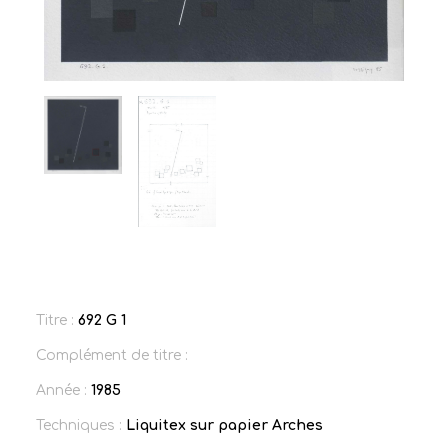
Titre :
692 G 1
Complément de titre :
Année :
1985
Techniques :
Liquitex sur papier Arches