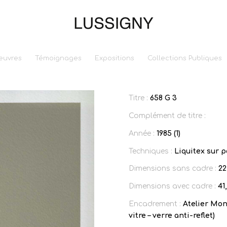
euvres
Témoignages
Expositions
Collections Publiques
Titre :
658 G 3
Complément de titre :
Année :
1985 (1)
Techniques :
Liquitex sur 
Dimensions sans cadre :
22
Dimensions avec cadre :
41
Encadrement :
Atelier Mon
vitre – verre anti-reflet)