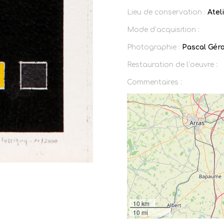
Lieu de conservation :
Atel
Mode d’acquisition :
Photographie :
Pascal Gér
Restauration de l’oeuvre :
Commentaires :
10 km
10 mi