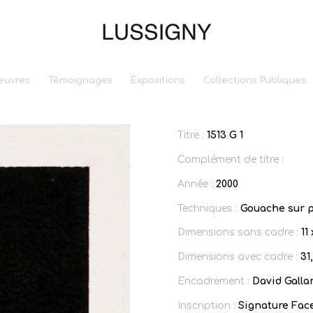
euvres
Témoignages
Expositions
Collections Publiques
Titre :
1513 G 1
Complément de titre :
Année :
2000
Techniques :
Gouache sur p
Dimensions sans cadre :
11
Dimensions avec cadre :
31
Encadrement :
David Gallar
Inscription :
Signature Face