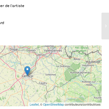
ier de l’artiste
ard
Leaflet
, ©
OpenStreetMap
contributeurs/contributrices