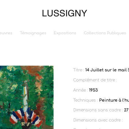
euvres
Témoignages
Expositions
Collections Publiques
Titre :
14 Juillet sur le mai
Complément de titre :
Année :
1953
Techniques :
Peinture à l’h
Dimensions sans cadre :
27
Dimensions avec cadre :