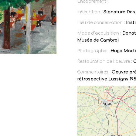
Encadrement :
Inscription :
Signature Dos 
Lieu de conservation :
Inst
Mode d’acquisition :
Donati
Musée de Cambrai
Photographie :
Hugo Mart
Restauration de l’oeuvre :
C
Commentaires :
Oeuvre pr
rétrospective Lussigny 195