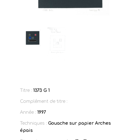
Titre :
1373 G 1
Complément de titre :
Année :
1997
Techniques :
Gouache sur papier Arches
épais