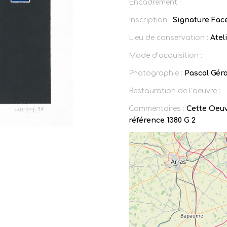
Encadrement :
Inscription :
Signature Face
Lieu de conservation :
Ateli
Mode d’acquisition :
Photographie :
Pascal Gér
Restauration de l’oeuvre :
Commentaires :
Cette Oeuv
référence 1380 G 2