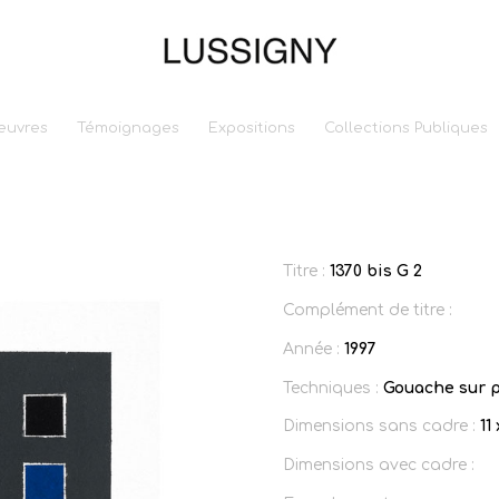
euvres
Témoignages
Expositions
Collections Publiques
Titre :
1370 bis G 2
Complément de titre :
Année :
1997
Techniques :
Gouache sur p
Dimensions sans cadre :
11
Dimensions avec cadre :