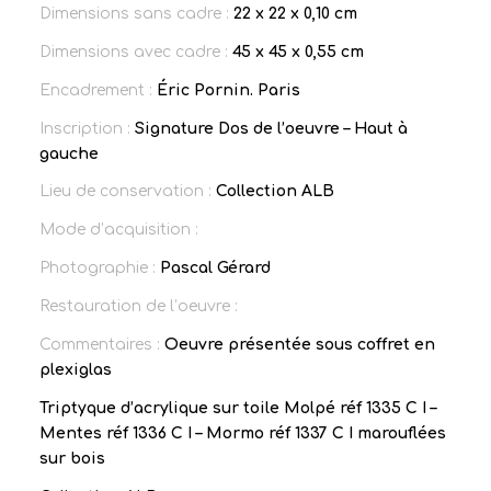
Dimensions sans cadre :
22 x 22 x 0,10 cm
Dimensions avec cadre :
45 x 45 x 0,55 cm
Encadrement :
Éric Pornin. Paris
Inscription :
Signature Dos de l’oeuvre – Haut à
gauche
Lieu de conservation :
Collection ALB
Mode d’acquisition :
Photographie :
Pascal Gérard
Restauration de l’oeuvre :
Commentaires :
Oeuvre présentée sous coffret en
plexiglas
Triptyque d’acrylique sur toile Molpé réf 1335 C I –
Mentes réf 1336 C I – Mormo réf 1337 C I marouflées
sur bois