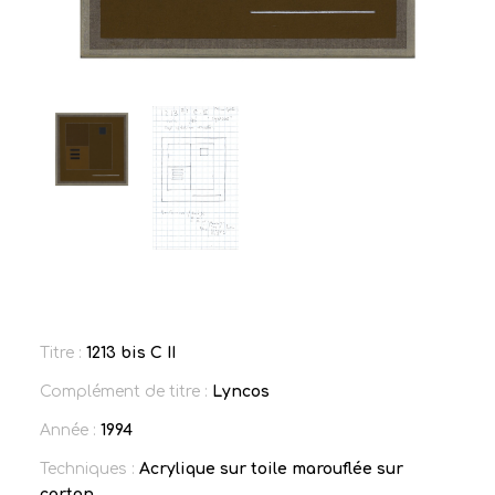
Titre :
1213 bis C II
Complément de titre :
Lyncos
Année :
1994
Techniques :
Acrylique sur toile marouflée sur
carton