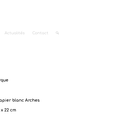
Actualités
Contact
yque
papier blanc Arches
 x 22 cm