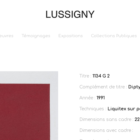
euvres
Témoignages
Expositions
Collections Publiques
Titre :
1134 G 2
Complément de titre :
Dipt
Année :
1991
Techniques :
Liquitex sur 
Dimensions sans cadre :
22
Dimensions avec cadre :