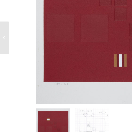
1133 G 1 – Diptyque –
1991