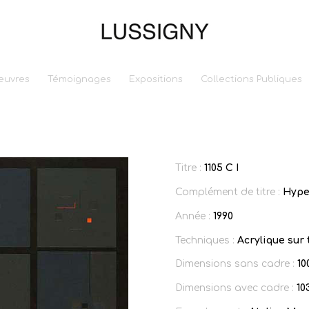
euvres
Témoignages
Expositions
Collections Publiques
Titre :
1105 C I
Complément de titre :
Hype
Année :
1990
Techniques :
Acrylique sur 
Dimensions sans cadre :
10
Dimensions avec cadre :
10