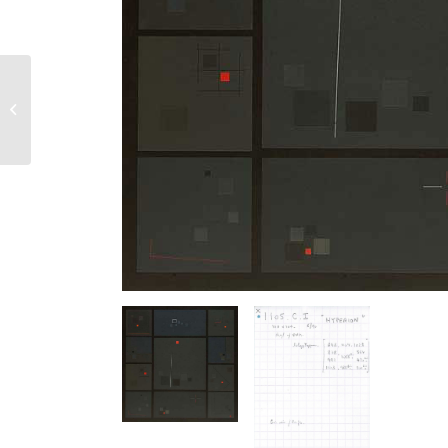
1088 C II – Hylaeos –
1990