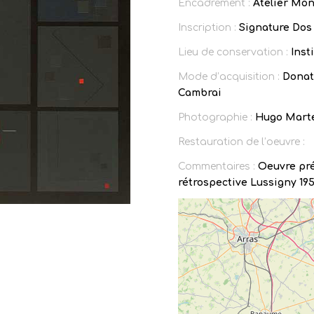
Encadrement :
Atelier Mon
Inscription :
Signature Dos 
Lieu de conservation :
Inst
Mode d’acquisition :
Donat
Cambrai
Photographie :
Hugo Mart
Restauration de l’oeuvre :
Commentaires :
Oeuvre pr
rétrospective Lussigny 195