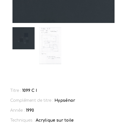
Titre :
1099 C I
Complément de titre :
Hypsénor
Année :
1990
Techniques :
Acrylique sur toile