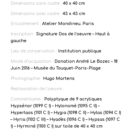
Dimensions sans cadre :
40 x 40 cm
Dimensions avec cadre :
43 x 43 cm
Encadrement :
Atelier Mondineu. Paris
Inscription :
Signature Dos de l’oeuvre – Haut à
gauche
Lieu de conservation :
Institution publique
Mode d’acquisition :
Donation André Le Bozec – 18
Juin 2016 – Musée du Touquet-Paris-Plage
Photographie :
Hugo Martens
Restauration de l’oeuvre :
Commentaires :
Polyptyque de 9 acryliques
Hypsénor (1099 C I) – Hylonomé (1095 C II) –
Hyperlaos (1101 C I) – Hygia (1098 C II) – Hylas (1094 C I)
– Hyria (1102 C III) – Hyadès (1096 C I) – Hypsas (1097 C
I) – Hyrminé (1100 C I) sur toile de 40 x 40 cm