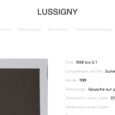
euvres
Témoignages
Expositions
Collections Publiques
Titre :
1058 bis G 1
Complément de titre :
Suit
Année :
1989
Techniques :
Gouache sur p
Dimensions sans cadre :
22
Dimensions avec cadre :