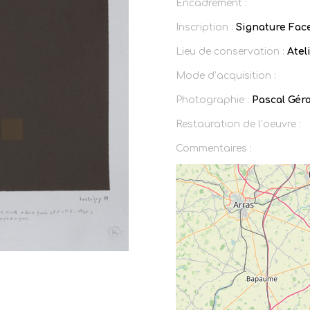
Encadrement :
Inscription :
Signature Face
Lieu de conservation :
Ateli
Mode d’acquisition :
Photographie :
Pascal Gér
Restauration de l’oeuvre :
Commentaires :