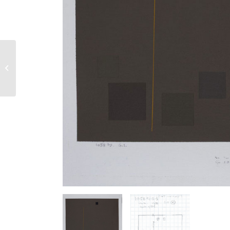
1059 G 1 – Suite Brun
Vert Rouge Foncé –
1989