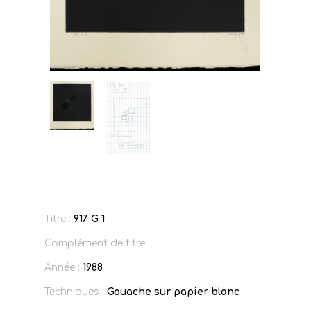
Titre :
917 G 1
Complément de titre :
Année :
1988
Techniques :
Gouache sur papier blanc