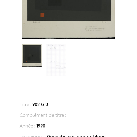
Titre :
902 G 3
Complément de titre :
Année :
1990
Techniques :
Gouache sur papier blanc