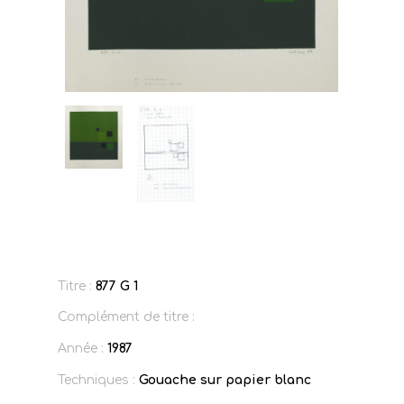
Titre :
877 G 1
Complément de titre :
Année :
1987
Techniques :
Gouache sur papier blanc