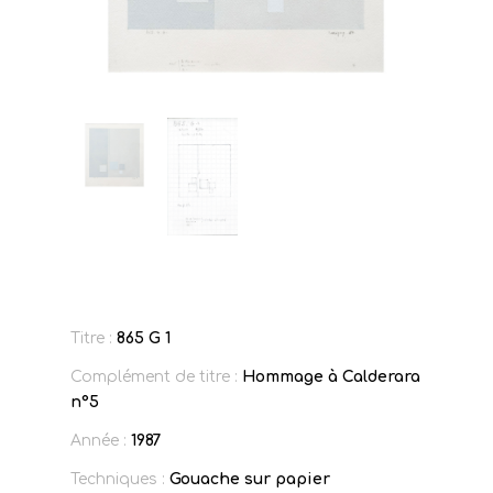
Titre :
865 G 1
Complément de titre :
Hommage à Calderara
n°5
Année :
1987
Techniques :
Gouache sur papier