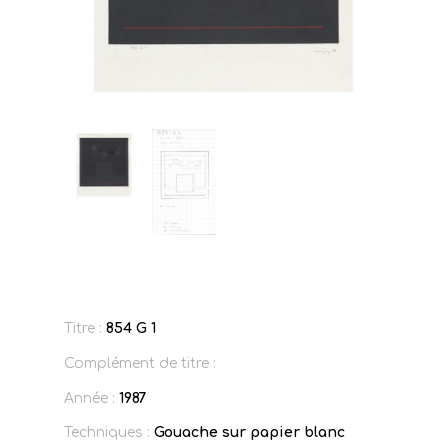
Titre :
854 G 1
Complément de titre :
Année :
1987
Techniques :
Gouache sur papier blanc