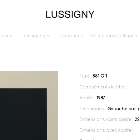
euvres
Témoignages
Expositions
Collections Publiques
Titre :
851 G 1
Complément de titre :
Année :
1987
Techniques :
Gouache sur p
Dimensions sans cadre :
22
Dimensions avec cadre :