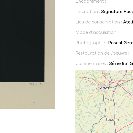
Encadrement :
Inscription :
Signature Face
Lieu de conservation :
Ateli
Mode d’acquisition :
Photographie :
Pascal Gér
Restauration de l’oeuvre :
Commentaires :
Série 851 G 