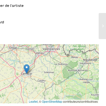
ier de l’artiste
ard
Leaflet
, ©
OpenStreetMap
contributeurs/contributrices