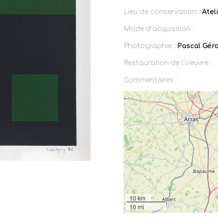
Lieu de conservation :
Atel
Mode d’acquisition :
Photographie :
Pascal Gér
Restauration de l’oeuvre :
Commentaires :
10 km
10 mi