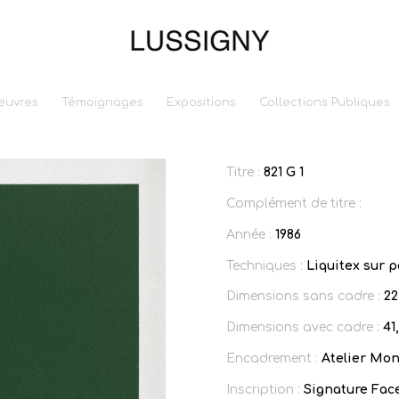
euvres
Témoignages
Expositions
Collections Publiques
Titre :
821 G 1
Complément de titre :
Année :
1986
Techniques :
Liquitex sur 
Dimensions sans cadre :
22
Dimensions avec cadre :
41
Encadrement :
Atelier Mon
Inscription :
Signature Face