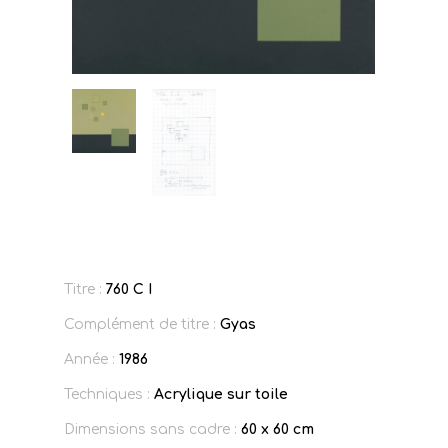
Titre :
760 C I
Complément de titre :
Gyas
Année :
1986
Techniques :
Acrylique sur toile
Dimensions sans cadre :
60 x 60 cm