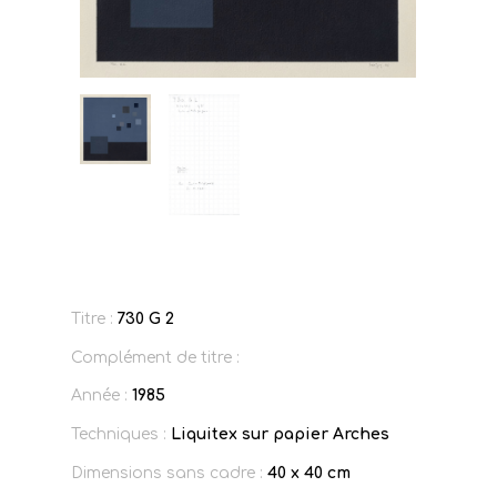
Titre :
730 G 2
Complément de titre :
Année :
1985
Techniques :
Liquitex sur papier Arches
Dimensions sans cadre :
40 x 40 cm