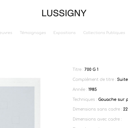
euvres
Témoignages
Expositions
Collections Publiques
Titre :
700 G 1
Complément de titre :
Suit
Année :
1985
Techniques :
Gouache sur p
Dimensions sans cadre :
22
Dimensions avec cadre :