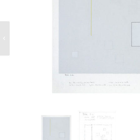
704 G 1 – Suite
ABCDEFGHI – 1985