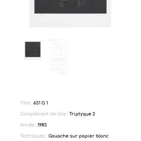
Titre :
631 G 1
Complément de titre :
Triptyque 2
Année :
1983
Techniques :
Gouache sur papier blanc