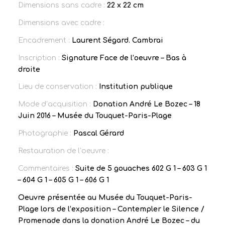
Dimensions sans cadre :
22 x 22 cm
Dimensions avec cadre :
Encadrement :
Laurent Ségard. Cambrai
Inscription :
Signature Face de l’oeuvre – Bas à
droite
Lieu de conservation :
Institution publique
Mode d’acquisition :
Donation André Le Bozec – 18
Juin 2016 – Musée du Touquet-Paris-Plage
Photographie :
Pascal Gérard
Restauration de l’oeuvre :
Commentaires :
Suite de 5 gouaches 602 G 1 – 603 G 1
– 604 G 1 – 605 G 1 – 606 G 1
Oeuvre présentée au Musée du Touquet-Paris-
Plage lors de l’exposition – Contempler le Silence /
Promenade dans la donation André Le Bozec – du