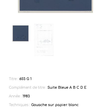
Titre :
603 G 1
Complément de titre :
Suite Bleue A B C D E
Année :
1983
Techniques :
Gouache sur papier blanc