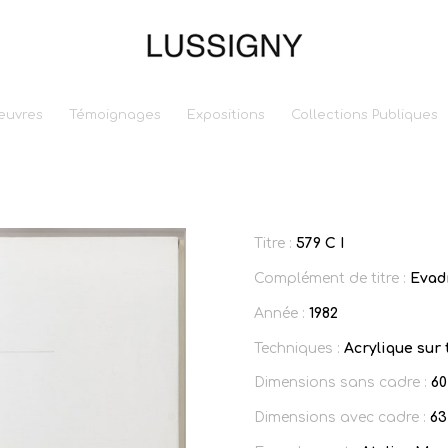
euvres
Témoignages
Expositions
Collections Publiques
Titre :
579 C I
Complément de titre :
Evad
Année :
1982
Techniques :
Acrylique sur 
Dimensions sans cadre :
60
Dimensions avec cadre :
63