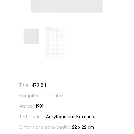
Titre :
479 B I
Complément de titre :
Année :
1981
Techniques :
Acrylique sur Formica
Dimensions sans cadre :
22 x 22 cm