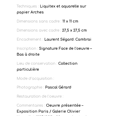
Techniques :
Liquitex et aquarelle sur
papier Arches
Dimensions sans cadre :
11 x 11 cm
Dimensions avec cadre :
27,5 x 27,5 cm
Encadrement :
Laurent Ségard. Cambrai
Inscription :
Signature Face de l’oeuvre –
Bas à droite
Lieu de conservation :
Collection
particulière
Mode d’acquisition :
Photographie :
Pascal Gérard
Restauration de l’oeuvre :
Commentaires :
Oeuvre présentée –
Exposition Paris / Galerie Olivier