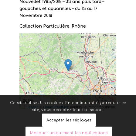
Nouvellet 1985/2018 – 33 ans plus tard –
gouaches et aquarelles – du 13 au 17
Novembre 2018
Collection Particulière. Rhône
20 km
Ce site utilise des cookies. En continuant à parcourir ce
10 mi
Leaflet
, ©
OpenStreetMap
contributeurs/contributrices
site, vous acceptez leur utilisation.
Accepter les réglages
Masquer uniquement les notifications