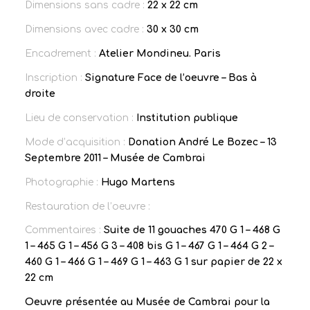
Dimensions sans cadre :
22 x 22 cm
Dimensions avec cadre :
30 x 30 cm
Encadrement :
Atelier Mondineu. Paris
Inscription :
Signature Face de l’oeuvre – Bas à
droite
Lieu de conservation :
Institution publique
Mode d’acquisition :
Donation André Le Bozec – 13
Septembre 2011 – Musée de Cambrai
Photographie :
Hugo Martens
Restauration de l’oeuvre :
Commentaires :
Suite de 11 gouaches 470 G 1 – 468 G
1 – 465 G 1 – 456 G 3 – 408 bis G 1 – 467 G 1 – 464 G 2 –
460 G 1 – 466 G 1 – 469 G 1 – 463 G 1 sur papier de 22 x
22 cm
Oeuvre présentée au Musée de Cambrai pour la