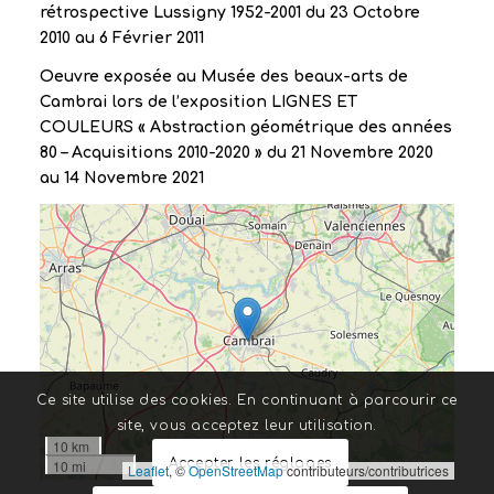
rétrospective Lussigny 1952-2001 du 23 Octobre
2010 au 6 Février 2011
Oeuvre exposée au Musée des beaux-arts de
Cambrai lors de l’exposition LIGNES ET
COULEURS « Abstraction géométrique des années
80 – Acquisitions 2010-2020 » du 21 Novembre 2020
au 14 Novembre 2021
Ce site utilise des cookies. En continuant à parcourir ce
site, vous acceptez leur utilisation.
10 km
Accepter les réglages
10 mi
Leaflet
, ©
OpenStreetMap
contributeurs/contributrices