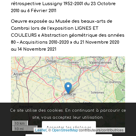
rétrospective Lussigny 1952-2001 du 23 Octobre
2010 au 6 Février 2011
Oeuvre exposée au Musée des beaux-arts de
Cambrai lors de l’exposition LIGNES ET
COULEURS « Abstraction géométrique des années
80 – Acquisitions 2010-2020 » du 21 Novembre 2020
au 14 Novembre 2021
Ce site utilise des cookies. En continuant à parcourir ce
site, vous acceptez leur utilisation.
10 km
Accepter les réglages
10 mi
Leaflet
, ©
OpenStreetMap
contributeurs/contributrices