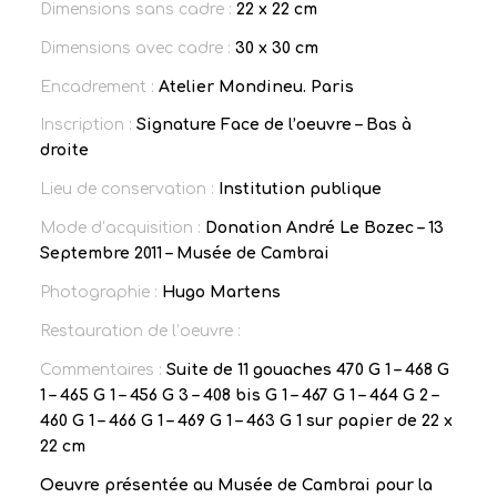
Dimensions sans cadre :
22 x 22 cm
Dimensions avec cadre :
30 x 30 cm
Encadrement :
Atelier Mondineu. Paris
Inscription :
Signature Face de l’oeuvre – Bas à
droite
Lieu de conservation :
Institution publique
Mode d’acquisition :
Donation André Le Bozec – 13
Septembre 2011 – Musée de Cambrai
Photographie :
Hugo Martens
Restauration de l’oeuvre :
Commentaires :
Suite de 11 gouaches 470 G 1 – 468 G
1 – 465 G 1 – 456 G 3 – 408 bis G 1 – 467 G 1 – 464 G 2 –
460 G 1 – 466 G 1 – 469 G 1 – 463 G 1 sur papier de 22 x
22 cm
Oeuvre présentée au Musée de Cambrai pour la